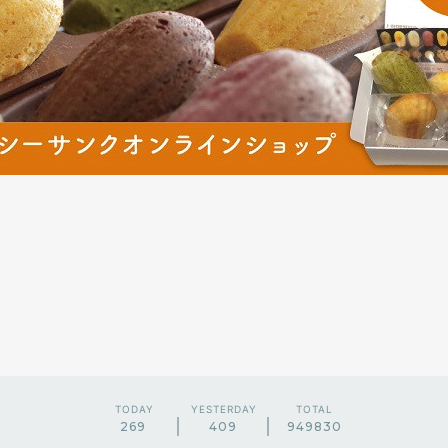
TODAY
YESTERDAY
TOTAL
269
409
949830