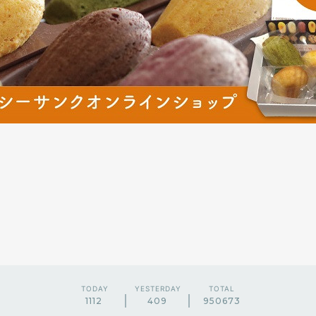
TODAY
YESTERDAY
TOTAL
1112
409
950673