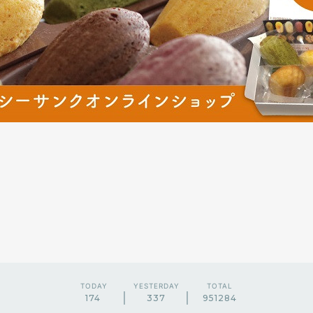
TODAY
YESTERDAY
TOTAL
174
337
951284