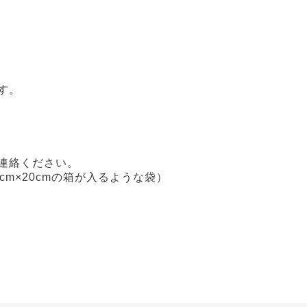
す。
連絡ください。
m×20cmの箱が入るような袋）