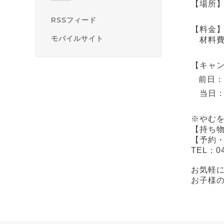
【場所
RSSフィード
【料金】1
モバイルサイト
材料費
【キャ
前日：
当日：
※やむ
【持ち物
【予約
TEL：
0
お気軽
お子様