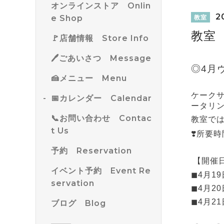
オンラインストア Onlin
20
e Shop
教室
教室
🚩店舗情報 Store Info
🖊ごあいさつ Message
◎4月
🍰メニュー Menu
ケーク
📅カレンダー Calendar
ータリ
📞お問い合わせ Contac
教室で
t Us
❣️所要
予約 Reservation
【開催
イベント予約 Event Re
◼︎4月1
servation
◼︎4月2
◼︎4月2
ブログ Blog