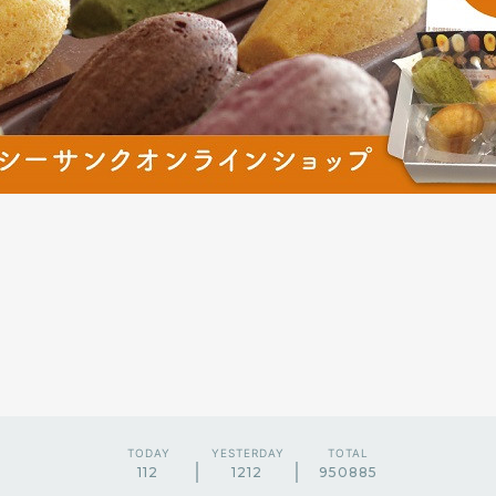
TODAY
YESTERDAY
TOTAL
112
1212
950885