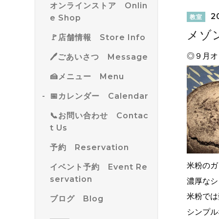
オンラインストア Onlin
20
e Shop
教室
メゾ
🚩店舗情報 Store Info
◎９月オ
🖊ごあいさつ Message
🍰メニュー Menu
📅カレンダー Calendar
📞お問い合わせ Contac
t Us
予約 Reservation
米粉のガ
イベント予約 Event Re
servation
濃厚なシ
米粉では
ブログ Blog
シンプル