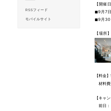
【開催
RSSフィード
◼︎9月7
◼︎9月3
モバイルサイト
【場所
【料金】5
材料費
【キャン
前日：