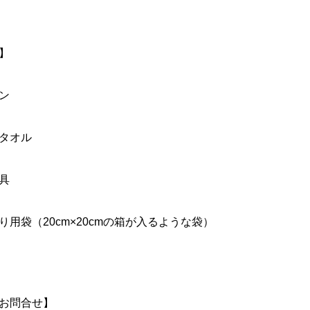
】
ン
タオル
具
り用袋（20cm×20cmの箱が入るような袋）
お問合せ】