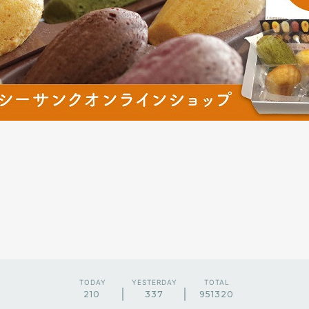
TODAY
YESTERDAY
TOTAL
210
337
951320