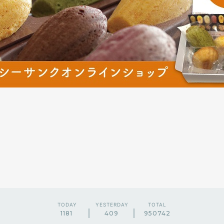
TODAY
YESTERDAY
TOTAL
1181
409
950742