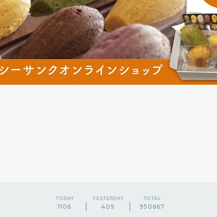
TODAY
YESTERDAY
TOTAL
1106
409
950667