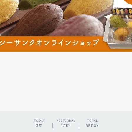
TODAY
YESTERDAY
TOTAL
331
1212
951104