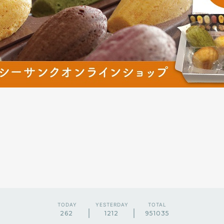
TODAY
YESTERDAY
TOTAL
262
1212
951035