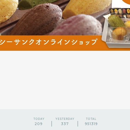
TODAY
YESTERDAY
TOTAL
209
337
951319