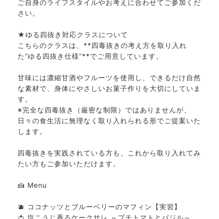
ご自身のライフスタイルやお考えに合わせてご参加くだ
さい。
★ゆる四抜き対応クラスについて
こちらのクラスは、**四毒抜きの考え方を取り入れ
た“ゆる四抜き仕様”**でご用意しています。
甘味には濃縮甘酒やフルーツを使用し、できるだけ自然
な素材で、身体にやさしいお菓子作りを大切にしていま
す。
※完全な四毒抜き（厳密な制限）ではありませんが、
日々の食生活に無理なく取り入れられる形でご提案いた
します。
四毒抜きを実践されている方も、これから取り入れてみ
たい方もご参加いただけます。
🍰 Menu
🫐 ココナッツとブルーベリーのマフィン【実習】
🍅 塩こうじ香るケークサレ ～プチトマトとバジル～