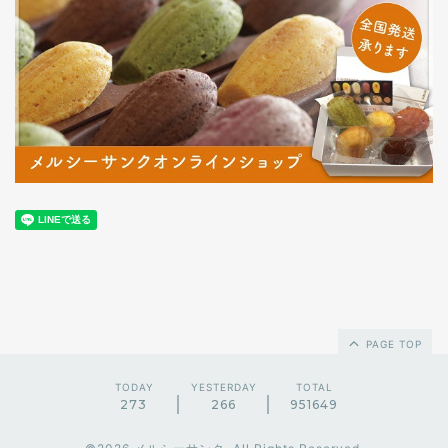
PAGE TOP
TODAY
YESTERDAY
TOTAL
273
266
951649