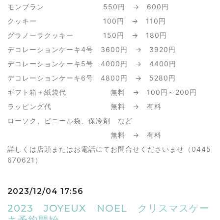
モンブラン
550
円 →
600
円
クッキー
100
円 →
110
円
グラノーラクッキー
150
円 →
180
円
デコレーションケーキ
4
号
3600
円 →
3920
円
デコレーションケーキ
5
号
4000
円 →
4400
円
デコレーションケーキ
6
号
4800
円 →
5280
円
ギフト箱＋紙袋代 無料 →
100
円～
200
円
ラッピング代 無料 → 有料
ローソク、ビニール袋、保冷剤 など
無料 → 有料
詳しくは店頭またはお電話にてお問合せくださいませ（
0445
670621
）
2023/12/04 17:56
2023 JOYEUX NOEL クリスマスケー