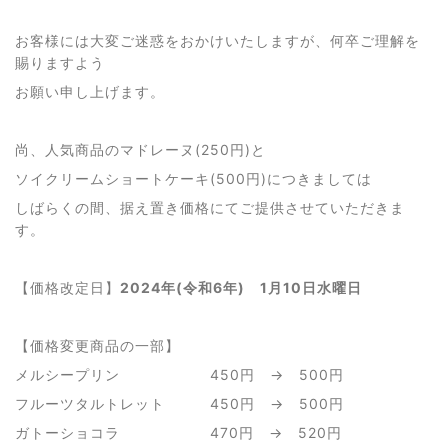
お客様には大変ご迷惑をおかけいたしますが、何卒ご理解を
賜りますよう
お願い申し上げます。
尚、人気商品のマドレーヌ
(250
円
)
と
ソイクリームショートケーキ
(500
円
)
につきましては
しばらくの間、据え置き価格にてご提供させていただきま
す。
【価格改定日】
2024
年
(
令和
6
年
) 1
月
10
日水曜日
【価格変更商品の一部】
メルシープリン
450
円 →
500
円
フルーツタルトレット
450
円 →
500
円
ガトーショコラ
470
円 →
520
円