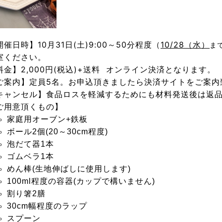
開催日時】
10月31日(土)9:00～50分程度（
10/28（水）
ま
室ください
。
料金】2
,0
00円(税込)+送料
オンライン決済となります
ご案内】定員5名。お申込頂きましたら決済サイトをご案内
キャンセル】食品ロスを軽減するためにも材料発送後は返
ご用意頂くもの】
家庭用オーブン+鉄板
ボール2個(20～30cm程度)
泡だて器1本
ゴムベラ1本
めん棒(生地伸ばしに使用します)
100ml程度の容器(カップで構いません)
割り箸2膳
30cm幅程度のラップ
スプーン