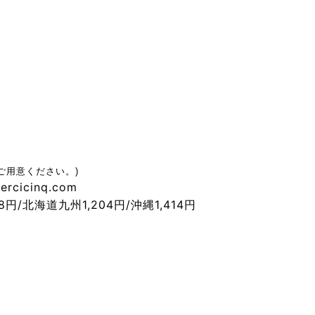
ご用意ください。)
rcicinq.com
/北海道九州1,204円/沖縄1,414円