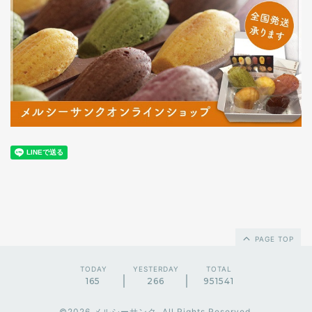
PAGE TOP
TODAY
YESTERDAY
TOTAL
165
266
951541
©2026
メルシーサンク
. All Rights Reserved.