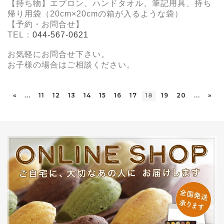
【持ち物】エプロン、ハンドタオル、筆記用具、持ち
帰り用袋（20cm×20cmの箱が入るような袋）
【予約・お問合せ】
TEL：
044-567-0621
お気軽にお問合せ下さい。
お子様の場合はご相談ください。
«
...
11
12
13
14
15
16
17
18
19
20
...
»