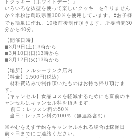
トクッキー（ホワイトデー）』
いろいろな抜型を使って楽しいクッキーを作りません
か？米粉は鳥取県産100％を使用しています。❣️お子様
でも簡単に作れ、10枚前後制作頂きます。所要時間30
分から40分。
【開催日時】
◼︎3月9日(土)13時から
◼︎3月10日(日)13時から
◼︎3月12日(火)13時から
【場所】メルシーサンク店内
【料金】1,500円(税込)
材料費込みで制作頂いたものはお持ち帰り頂けま
す。
【キャンセル】食品ロスを軽減するためにも直前のキ
ャンセルはキャンセル料を頂きます。
前日：レッスン料の50％
当日：レッスン料の100％（無連絡含む）
※やむをえず予約をキャンセルされる場合は稼働日
前々日までにご連絡ください。