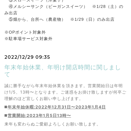
③スロースイーツ（洋菓子）
④メルシーサンク（ビーガンスイーツ） ※1/28（土）の
み出店
⑤畑から、台所へ（農産物） ※1/29（日）のみ出店
※OPポイント対象外
※駐車場サービス対象外
2022/12/29 09:35
年末年始休業、年明け開店時間に関しまし
て
誠に勝手ながら年末年始休業を頂きます。営業開始日は年明
け1/5、13時〜となります。ご迷惑をお掛け致しますが何卒ご
理解のほど宜しくお願い申し上げます。
◼️
年末年始休暇:2022年12月31日〜2023年1月4日
◼️
営業開始:2023年1月5日13時〜
来年も変わらぬご愛顧よろしくお願い致します。